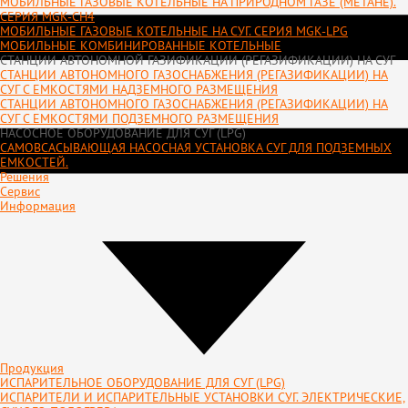
МОБИЛЬНЫЕ ГАЗОВЫЕ КОТЕЛЬНЫЕ НА ПРИРОДНОМ ГАЗЕ (МЕТАНЕ).
СЕРИЯ MGK-CH4
МОБИЛЬНЫЕ ГАЗОВЫЕ КОТЕЛЬНЫЕ НА СУГ. СЕРИЯ MGK-LPG
МОБИЛЬНЫЕ КОМБИНИРОВАННЫЕ КОТЕЛЬНЫЕ
СТАНЦИИ АВТОНОМНОЙ ГАЗИФИКАЦИИ (РЕГАЗИФИКАЦИИ) НА СУГ
СТАНЦИИ АВТОНОМНОГО ГАЗОСНАБЖЕНИЯ (РЕГАЗИФИКАЦИИ) НА
СУГ С ЕМКОСТЯМИ НАДЗЕМНОГО РАЗМЕЩЕНИЯ
СТАНЦИИ АВТОНОМНОГО ГАЗОСНАБЖЕНИЯ (РЕГАЗИФИКАЦИИ) НА
СУГ С ЕМКОСТЯМИ ПОДЗЕМНОГО РАЗМЕЩЕНИЯ
НАСОСНОЕ ОБОРУДОВАНИЕ ДЛЯ СУГ (LPG)
САМОВСАСЫВАЮЩАЯ НАСОСНАЯ УСТАНОВКА СУГ ДЛЯ ПОДЗЕМНЫХ
ЕМКОСТЕЙ.
Решения
Сервис
Информация
Продукция
ИСПАРИТЕЛЬНОЕ ОБОРУДОВАНИЕ ДЛЯ СУГ (LPG)
ИСПАРИТЕЛИ И ИСПАРИТЕЛЬНЫЕ УСТАНОВКИ СУГ. ЭЛЕКТРИЧЕСКИЕ,