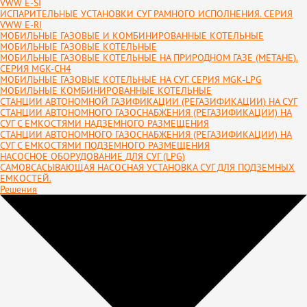
VWW E-SI
ИСПАРИТЕЛЬНЫЕ УСТАНОВКИ СУГ РАМНОГО ИСПОЛНЕНИЯ. СЕРИЯ
VWW E-RI
МОБИЛЬНЫЕ ГАЗОВЫЕ И КОМБИНИРОВАННЫЕ КОТЕЛЬНЫЕ
МОБИЛЬНЫЕ ГАЗОВЫЕ КОТЕЛЬНЫЕ
МОБИЛЬНЫЕ ГАЗОВЫЕ КОТЕЛЬНЫЕ НА ПРИРОДНОМ ГАЗЕ (МЕТАНЕ).
СЕРИЯ MGK-CH4
МОБИЛЬНЫЕ ГАЗОВЫЕ КОТЕЛЬНЫЕ НА СУГ. СЕРИЯ MGK-LPG
МОБИЛЬНЫЕ КОМБИНИРОВАННЫЕ КОТЕЛЬНЫЕ
СТАНЦИИ АВТОНОМНОЙ ГАЗИФИКАЦИИ (РЕГАЗИФИКАЦИИ) НА СУГ
СТАНЦИИ АВТОНОМНОГО ГАЗОСНАБЖЕНИЯ (РЕГАЗИФИКАЦИИ) НА
СУГ С ЕМКОСТЯМИ НАДЗЕМНОГО РАЗМЕЩЕНИЯ
СТАНЦИИ АВТОНОМНОГО ГАЗОСНАБЖЕНИЯ (РЕГАЗИФИКАЦИИ) НА
СУГ С ЕМКОСТЯМИ ПОДЗЕМНОГО РАЗМЕЩЕНИЯ
НАСОСНОЕ ОБОРУДОВАНИЕ ДЛЯ СУГ (LPG)
САМОВСАСЫВАЮЩАЯ НАСОСНАЯ УСТАНОВКА СУГ ДЛЯ ПОДЗЕМНЫХ
ЕМКОСТЕЙ.
Решения