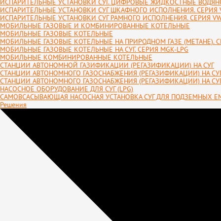
ИСПАРИТЕЛЬНЫЕ УСТАНОВКИ СУГ. ЦИФРОВЫЕ ЖИДКОСТНЫЕ ВОДЯНО
ИСПАРИТЕЛЬНЫЕ УСТАНОВКИ СУГ ШКАФНОГО ИСПОЛНЕНИЯ. СЕРИЯ 
ИСПАРИТЕЛЬНЫЕ УСТАНОВКИ СУГ РАМНОГО ИСПОЛНЕНИЯ. СЕРИЯ VW
МОБИЛЬНЫЕ ГАЗОВЫЕ И КОМБИНИРОВАННЫЕ КОТЕЛЬНЫЕ
МОБИЛЬНЫЕ ГАЗОВЫЕ КОТЕЛЬНЫЕ
МОБИЛЬНЫЕ ГАЗОВЫЕ КОТЕЛЬНЫЕ НА ПРИРОДНОМ ГАЗЕ (МЕТАНЕ). С
МОБИЛЬНЫЕ ГАЗОВЫЕ КОТЕЛЬНЫЕ НА СУГ. СЕРИЯ MGK-LPG
МОБИЛЬНЫЕ КОМБИНИРОВАННЫЕ КОТЕЛЬНЫЕ
СТАНЦИИ АВТОНОМНОЙ ГАЗИФИКАЦИИ (РЕГАЗИФИКАЦИИ) НА СУГ
СТАНЦИИ АВТОНОМНОГО ГАЗОСНАБЖЕНИЯ (РЕГАЗИФИКАЦИИ) НА С
СТАНЦИИ АВТОНОМНОГО ГАЗОСНАБЖЕНИЯ (РЕГАЗИФИКАЦИИ) НА С
НАСОСНОЕ ОБОРУДОВАНИЕ ДЛЯ СУГ (LPG)
САМОВСАСЫВАЮЩАЯ НАСОСНАЯ УСТАНОВКА СУГ ДЛЯ ПОДЗЕМНЫХ Е
Решения