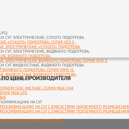
LPG)
 СУГ. ЭЛЕКТРИЧЕСКИЕ, СУХОГО ПОДОГРЕВА.
Е «СУХОГО» ПОДОГРЕВА. СЕРИЯ VED E.
ЫЕ ЭЛЕКТРИЧЕСКИЕ «СУХОГО» ПОДОГРЕВА.
 СУГ. ЭЛЕКТРИЧЕСКИЕ, ВОДЯНОГО ПОДОГРЕВА.
КИЕ ВОДЯНОГО ПОДОГРЕВА.
Е ЭЛЕКТРИЧЕСКИЕ ВОДЯНОГО ПОДОГРЕВА. СЕРИЯ VEW E
 СУГ. ЖИДКОСТНЫЕ, ВОДЯНОГО ПОДОГРЕВА.
А.
ВОДЯНОГО ПОДОГРЕВА. СЕРИЯ VWW IS.
ЫЕ ЖИДКОСТНЫЕ ВОДЯНОГО ПОДОГРЕВА.
ТЬ ПО ЦЕНЕ ПРОИЗВОДИТЕЛЯ
ЫЕ КОТЕЛЬНЫЕ
ДНОМ ГАЗЕ (МЕТАНЕ). СЕРИЯ MGK-CH4
СЕРИЯ MGK-LPG
НЫЕ
АЗИФИКАЦИИ) НА СУГ
РЕГАЗИФИКАЦИИ) НА СУГ С ЕМКОСТЯМИ НАДЗЕМНОГО РАЗМЕЩЕНИЯ
РЕГАЗИФИКАЦИИ) НА СУГ С ЕМКОСТЯМИ ПОДЗЕМНОГО РАЗМЕЩЕНИЯ
 СУГ ДЛЯ ПОДЗЕМНЫХ ЕМКОСТЕЙ.